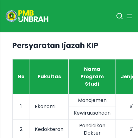
Persyaratan Ijazah KIP
Nama
No
Fakultas
Program
Jenja
Studi
Manajemen
1
Ekonomi
S1
Kewirausahaan
Pendidikan
2
Kedokteran
S1
Dokter