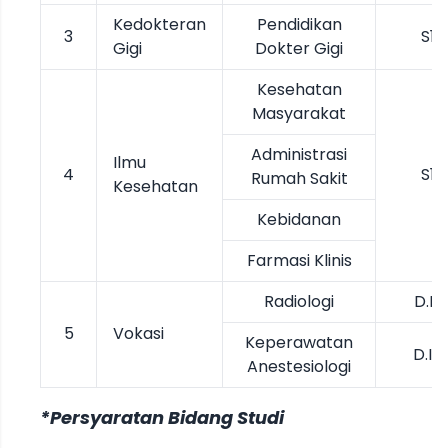
Kedokteran
Pendidikan
3
S1
Gigi
Dokter Gigi
Kesehatan
Masyarakat
Administrasi
Ilmu
4
S1
Rumah Sakit
Kesehatan
Kebidanan
Farmasi Klinis
Radiologi
D.III
5
Vokasi
Keperawatan
D.IV
Anestesiologi
*Persyaratan Bidang Studi